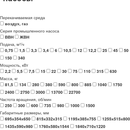
Перекачиваемая среда
воздух, газ
Серия промышленного насоса
ВВН
ЖВН
Подача, м³/ч
0,75
1,5
3,3
3,4
6
10,5
12
12,2
25
45
50
150
340
Мощность, кВт
2,2
5,5
7,5
15
22
30
75
110
315
630
Масса, кг
81,5
134
280
380
590
800
885
1040
1750
2400
2750
3000
13700
22700
Частота вращения, об/мин
250
300
600
735
980
1000
1500
Габаритные размеры, мм
695х354х650
815х332х315
1195х385х755
1255х515х800
1435х590х980
1760х580х1544
1840х710х1220